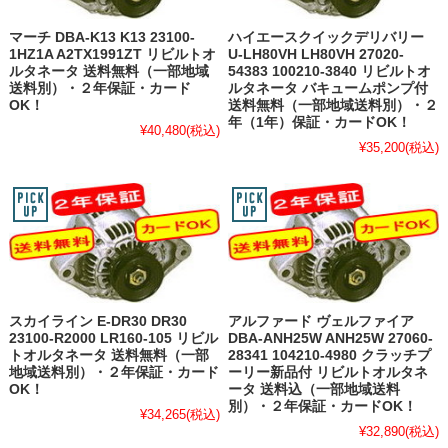
マーチ DBA-K13 K13 23100-
ハイエースクイックデリバリー
1HZ1A A2TX1991ZT リビルトオ
U-LH80VH LH80VH 27020-
ルタネータ 送料無料（一部地域
54383 100210-3840 リビルトオ
送料別）・２年保証・カード
ルタネータ バキュームポンプ付
OK！
送料無料（一部地域送料別）・２
年（1年）保証・カードOK！
¥40,480
(税込)
¥35,200
(税込)
スカイライン E-DR30 DR30
アルファード ヴェルファイア
23100-R2000 LR160-105 リビル
DBA-ANH25W ANH25W 27060-
トオルタネータ 送料無料（一部
28341 104210-4980 クラッチプ
地域送料別）・２年保証・カード
ーリー新品付 リビルトオルタネ
OK！
ータ 送料込（一部地域送料
別）・２年保証・カードOK！
¥34,265
(税込)
¥32,890
(税込)