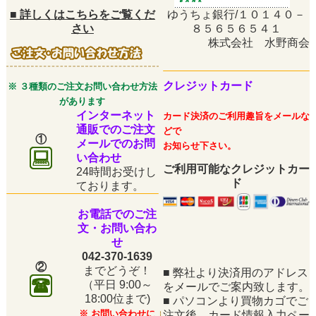
■
詳しくはこちらをご覧くだ
ゆうちょ銀行/１０１４０－
さい
８５６５６５４１
株式会社 水野商会
クレジットカード
※ ３種類のご注文お問い合わせ方法
があります
インターネット
カード決済のご利用趣旨をメールな
通販でのご注文
どで
①
メールでのお問
お知らせ下さい。
い合わせ
ご利用可能なクレジットカー
24時間お受けし
ド
ております。
お電話でのご注
文・お問い合わ
せ
042-370-1639
②
までどうぞ！
■
弊社より決済用のアドレス
（平日
9:00～
をメールでご案内致します。
18:00位まで)
■
パソコンより買物カゴでご
※ お問い合わせに
注文後、カード情報入力ペー