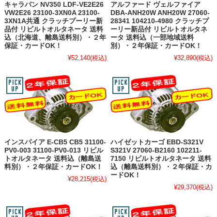
キャラバン NV350 LDF-VE2E26
アルファード ヴェルファイア
VW2E26 23100-3XN0A 23100-
DBA-ANH20W ANH20W 27060-
3XN1A共通 クラッチプーリー新
28341 104210-4980 クラッチプ
品付 リビルトオルタネータ 送料
ーリー新品付 リビルトオルタネ
込（北海道、離島送料別）・２年
ータ 送料込（一部地域送料
保証・カードOK！
別）・２年保証・カードOK！
¥52,140
(税込)
¥32,890
(税込)
インスパイア E-CB5 CB5 31100-
ハイゼットカーゴ EBD-S321V
PV0-003 31100-PV0-013 リビル
S321V 27060-B2160 102211-
トオルタネータ 送料込（離島送
7150 リビルトオルタネータ 送料
料別）・２年保証・カードOK！
込（離島送料別）・２年保証・カ
ードOK！
¥28,215
(税込)
¥29,370
(税込)