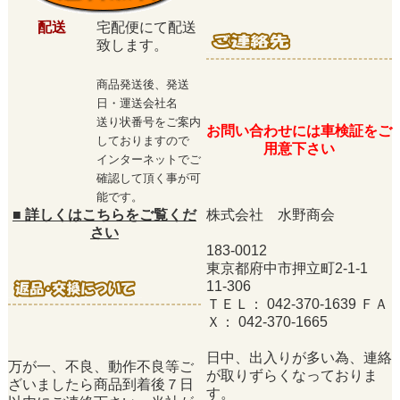
配送
宅配便にて配送
致します。
商品発送後、発送
日・運送会社名
送り状番号をご案内
お問い合わせには車検証をご
しておりますので
用意下さい
インターネットでご
確認して頂く事が可
能です。
■
詳しくはこちらをご覧くだ
株式会社 水野商会
さい
183-0012
東京都府中市押立町2-1-1
11-306
ＴＥＬ： 042-370-1639 ＦＡ
Ｘ： 042-370-1665
日中、出入りが多い為、連絡
万が一、不良、動作不良等ご
が取りずらくなっておりま
ざいましたら商品到着後７日
す。