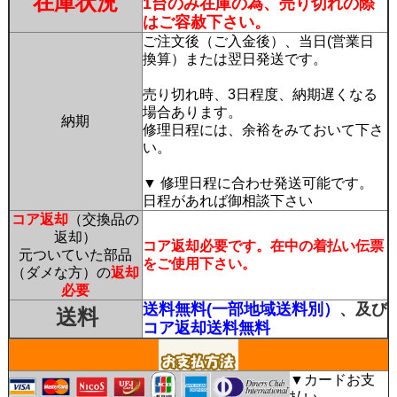
在庫状況
1台のみ在庫の為、売り切れの際
はご容赦下さい。
ご注文後（ご入金後）、当日(営業日
換算）または翌日発送です。
売り切れ時、3日程度、納期遅くなる
場合あります。
納期
修理日程には、余裕をみておいて下さ
い。
▼ 修理日程に合わせ発送可能です。
日程があれば御相談下さい
コア返却
（交換品の
返却）
コア返却必要です。在中の着払い伝票
元ついていた部品
をご使用下さい。
（ダメな方）の
返却
必要
送料無料(一部地域送料別）
、及び
送料
コア返却送料無料
▼カードお支