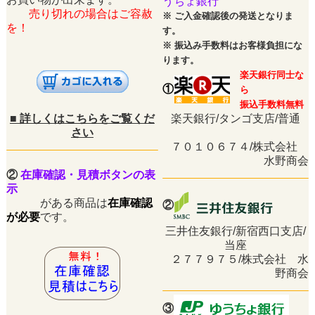
うちょ銀行
売り切れの場合はご容赦
※
ご入金確認後の発送となりま
を！
す。
※
振込み手数料はお客様負担にな
ります。
楽天銀行同士な
①
ら
振込手数料無料
■
詳しくはこちらをご覧くだ
楽天銀行/タンゴ支店/普通
さい
７０１０６７４/株式会社
水野商会
②
在庫確認・見積ボタンの表
示
がある商品は
在庫確認
②
が必要
です。
三井住友銀行/新宿西口支店/
当座
２７７９７５/株式会社 水
野商会
③