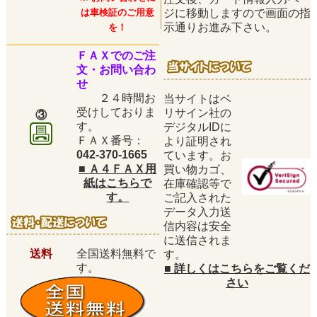
は車検証のご用意
ジに移動しますので画面の指
示通りお進み下さい。
を！
ＦＡＸでのご注
文・お問い合わ
せ
２４時間お
当サイトはベ
受けしておりま
リサイン社の
③
す。
デジタルIDに
ＦＡＸ番号：
より証明され
042-370-1665
ています。お
■
Ａ４ＦＡＸ用
買い物カゴ、
紙はこちらで
在庫確認等で
す。
ご記入された
データ入力送
信内容は安全
に送信されま
送料
全国送料無料で
す。
す。
■
詳しくはこちらをご覧くだ
さい