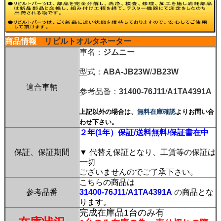
商品情報
リビルトオルタネーター
車名：
ジムニー
型式：
ABA-JB23W
/
JB23W
適合
車輌
参考品番：
31400-76J11
/
A1TA4391A
上記以外の場合は、
無料在庫確認
よりお問い合
わせ下さい。
２年(1年）保証/送料無料/保証書在中
保証、保証期間
▼ 代替え保証となり、工賃等の保証は
一切
ございませんのでご了承下さい。
こちらの商品は
参考品番
31400-76J11
/
A1TA4391A
の
商品とな
ります。
完成在庫品1台のみ有