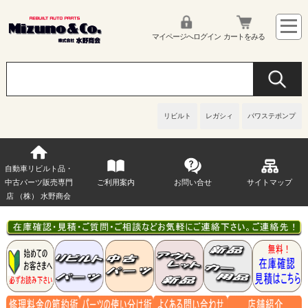
マイページへログイン
カートをみる
リビルト
レガシィ
パワステポンプ
自動車リビルト品・
中古パーツ販売専門
ご利用案内
お問い合せ
サイトマップ
店 （株） 水野商会