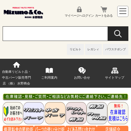
マイページへログイン
カートをみる
リビルト
レガシィ
パワステポンプ
自動車リビルト品・
中古パーツ販売専門
ご利用案内
お問い合せ
サイトマップ
店 （株） 水野商会