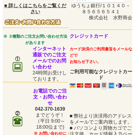
■
詳しくはこちらをご覧くだ
ゆうちょ銀行/１０１４０－
さい
８５６５６５４１
株式会社 水野商会
クレジットカード
※ ３種類のご注文お問い合わせ方法
があります
インターネット
カード決済のご利用趣旨をメールな
通販でのご注文
どで
①
メールでのお問
お知らせ下さい。
い合わせ
ご利用可能なクレジットカー
24時間お受けし
ド
ております。
お電話でのご注
文・お問い合わ
せ
042-370-1639
②
までどうぞ！
■
弊社より決済用のアドレス
（平日
9:00～
をメールでご案内致します。
18:00位まで)
■
パソコンより買物カゴでご
※ お問い合わせに
注文後、カード情報入力ペー