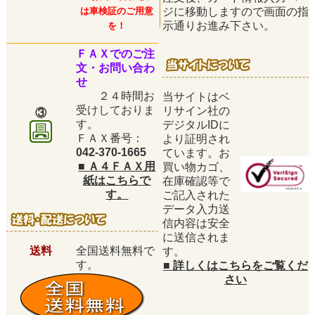
は車検証のご用意
ジに移動しますので画面の指
示通りお進み下さい。
を！
ＦＡＸでのご注
文・お問い合わ
せ
２４時間お
当サイトはベ
受けしておりま
リサイン社の
③
す。
デジタルIDに
ＦＡＸ番号：
より証明され
042-370-1665
ています。お
■
Ａ４ＦＡＸ用
買い物カゴ、
紙はこちらで
在庫確認等で
す。
ご記入された
データ入力送
信内容は安全
に送信されま
送料
全国送料無料で
す。
す。
■
詳しくはこちらをご覧くだ
さい