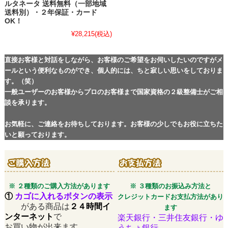
ルタネータ 送料無料（一部地域
送料別）・２年保証・カード
OK！
¥28,215
(税込)
直接お客様と対話をしながら、お客様のご希望をお伺いしたいのですがメ
ールという便利なものができ、個人的には、ちと寂しい思いをしておりま
す。（笑）
一般ユーザーのお客様からプロのお客様まで国家資格の２級整備士がご相
談を承ります。
お気軽に、ご連絡をお待ちしております。お客様の少しでもお役に立ちた
いと願っております。
※ ２種類のご購入方法があります
※ ３種類のお振込み方法と
①
カゴに入れるボタンの表示
クレジットカードお支払方法があり
がある商品は
２４時間イ
ます
ンターネット
で
楽天銀行・三井住友銀行・ゆ
お買い物が出来ます。
うちょ銀行