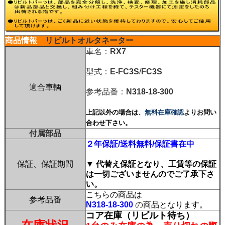
商品情報
リビルトオルタネーター
車名：
RX7
型式：
E-FC3S
/
FC3S
適合
車輌
参考品番：
N318-18-300
上記以外の場合は、
無料在庫確認
よりお問い
合わせ下さい。
付属部品
２年保証/送料無料/保証書在中
保証、保証期間
▼ 代替え保証となり、工賃等の保証
は一切ございませんのでご了承下さ
い。
こちらの商品は
参考品番
N318-18-300
の
商品となります。
コア在庫（リビルト待ち）