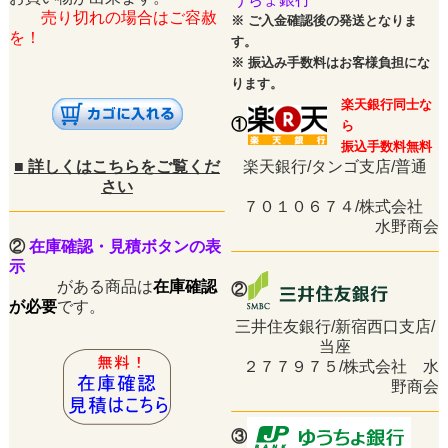
売り切れの場合はご容赦
※
ご入金確認後の発送となりま
を！
す。
※
振込み手数料はお客様負担にな
ります。
楽天銀行同士な
①
ら
振込手数料無料
■
詳しくはこちらをご覧くだ
楽天銀行/タンゴ支店/普通
さい
７０１０６７４/株式会社
水野商会
②
在庫確認・見積ボタンの表
示
がある商品は
在庫確認
②
が必要
です。
三井住友銀行/新宿西口支店/
当座
２７７９７５/株式会社 水
野商会
③