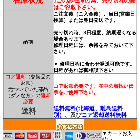
在庫状況
1台のみ在庫の為、売り切れの際
はご容赦下さい。
ご注文後（ご入金後）、当日(営業日
換算）または翌日発送です。
売り切れ時、3日程度、納期遅くなる
場合あります。
納期
修理日程には、余裕をみておいて下
さい。
▼ 修理日程に合わせ発送可能です。
日程があれば御相談下さい
コア返却
（交換品の
返却）
コア返却必要です。在中の着払い伝
元ついていた部品
票をご使用下さい。
（ダメな方）の
返却
必要
送料無料(北海道、離島送料
送料
別）
、及び
コア返却送料無料
▼カードお支
払い