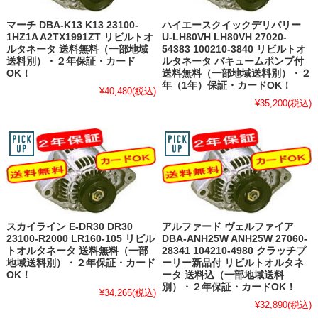
マーチ DBA-K13 K13 23100-
ハイエースクイックデリバリー
1HZ1A A2TX1991ZT リビルトオ
U-LH80VH LH80VH 27020-
ルタネータ 送料無料（一部地域
54383 100210-3840 リビルトオ
送料別）・２年保証・カード
ルタネータ バキュームポンプ付
OK！
送料無料（一部地域送料別）・２
年（1年）保証・カードOK！
¥40,480
(税込)
¥35,200
(税込)
スカイライン E-DR30 DR30
アルファード ヴェルファイア
23100-R2000 LR160-105 リビル
DBA-ANH25W ANH25W 27060-
トオルタネータ 送料無料（一部
28341 104210-4980 クラッチプ
地域送料別）・２年保証・カード
ーリー新品付 リビルトオルタネ
OK！
ータ 送料込（一部地域送料
別）・２年保証・カードOK！
¥34,265
(税込)
¥32,890
(税込)