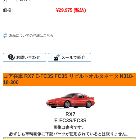
¥29,975
(税込)
価格:
返品についての詳細はこちら
コア在庫
RX7
E-FC3S
FC3S
リビルトオルタネータ
N318-
18-300
RX7
E-FC3S
/
FC3S
画像は参考です。
必ずしも車輌画像に下記パーツが使用されているとは限りません。