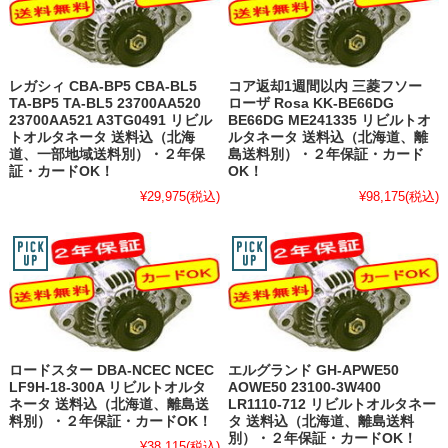
レガシィ CBA-BP5 CBA-BL5
コア返却1週間以内 三菱フソー
TA-BP5 TA-BL5 23700AA520
ローザ Rosa KK-BE66DG
23700AA521 A3TG0491 リビル
BE66DG ME241335 リビルトオ
トオルタネータ 送料込（北海
ルタネータ 送料込（北海道、離
道、一部地域送料別）・２年保
島送料別）・２年保証・カード
証・カードOK！
OK！
¥29,975
(税込)
¥98,175
(税込)
ロードスター DBA-NCEC NCEC
エルグランド GH-APWE50
LF9H-18-300A リビルトオルタ
AOWE50 23100-3W400
ネータ 送料込（北海道、離島送
LR1110-712 リビルトオルタネー
料別）・２年保証・カードOK！
タ 送料込（北海道、離島送料
別）・２年保証・カードOK！
¥38,115
(税込)