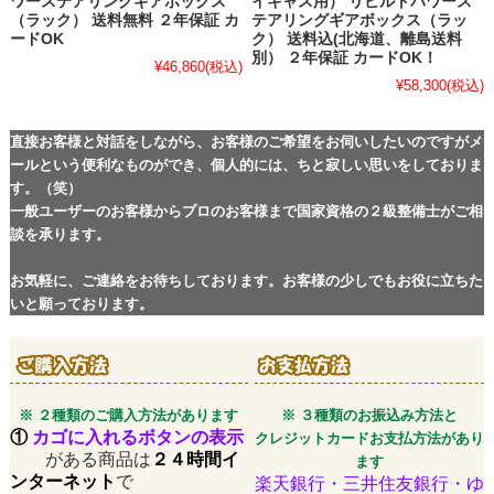
ワーステアリングギアボックス
イキャス用） リビルトパワース
（ラック） 送料無料 ２年保証 カ
テアリングギアボックス（ラッ
ードOK
ク） 送料込(北海道、離島送料
別） ２年保証 カードOK！
¥46,860
(税込)
¥58,300
(税込)
直接お客様と対話をしながら、お客様のご希望をお伺いしたいのですがメ
ールという便利なものができ、個人的には、ちと寂しい思いをしておりま
す。（笑）
一般ユーザーのお客様からプロのお客様まで国家資格の２級整備士がご相
談を承ります。
お気軽に、ご連絡をお待ちしております。お客様の少しでもお役に立ちた
いと願っております。
※ ２種類のご購入方法があります
※ ３種類のお振込み方法と
①
カゴに入れるボタンの表示
クレジットカードお支払方法があり
がある商品は
２４時間イ
ます
ンターネット
で
楽天銀行・三井住友銀行・ゆ