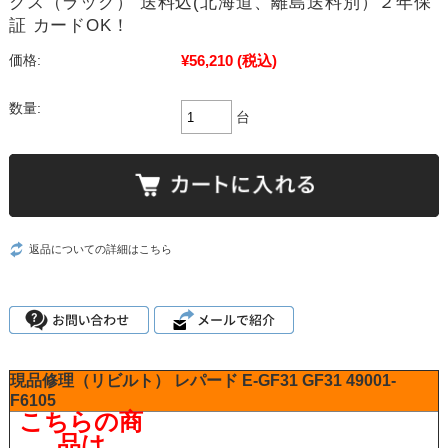
クス（ラック） 送料込(北海道、離島送料別）２年保
証 カードOK！
¥56,210
(税込)
価格:
数量:
台
返品についての詳細はこちら
現品修理（リビルト）
レパード
E-GF31
GF31
49001-
F6105
こちらの商
品は