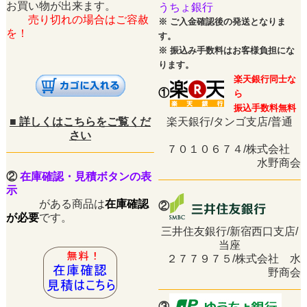
お買い物が出来ます。
うちょ銀行
売り切れの場合はご容赦
※
ご入金確認後の発送となりま
を！
す。
※
振込み手数料はお客様負担にな
ります。
楽天銀行同士な
①
ら
振込手数料無料
■
詳しくはこちらをご覧くだ
楽天銀行/タンゴ支店/普通
さい
７０１０６７４/株式会社
水野商会
②
在庫確認・見積ボタンの表
示
がある商品は
在庫確認
②
が必要
です。
三井住友銀行/新宿西口支店/
当座
２７７９７５/株式会社 水
野商会
③