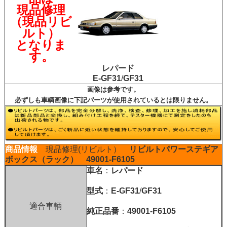
現品修理
（現品リビ
ルト）
となりま
す。
レパード
E-GF31
/
GF31
画像は参考です。
必ずしも車輌画像に下記パーツが使用されているとは限りません。
商品情報
現品修理(リビルト）
リビルトパワーステギア
ボックス（ラック）
49001-F6105
車名
：
レパード
型式
：
E-GF31
/
GF31
適合車輌
純正品番
：
49001-F6105