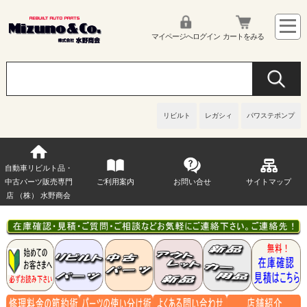
マイページへログイン
カートをみる
リビルト
レガシィ
パワステポンプ
自動車リビルト品・
中古パーツ販売専門
ご利用案内
お問い合せ
サイトマップ
店 （株） 水野商会