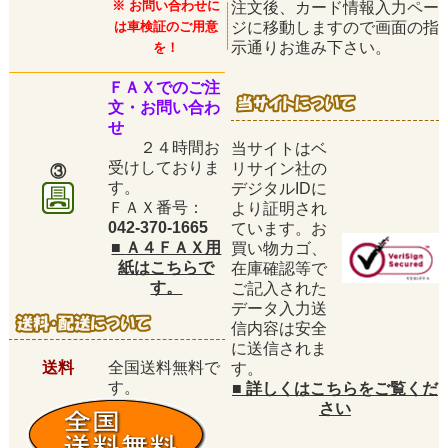
※ お問い合わせに
注文後、カード情報入力ペー
は車検証のご用意
ジに移動しますので画面の指
示通りお進み下さい。
を！
ＦＡＸでのご注
文・お問い合わ
せ
２４時間お
当サイトはベ
受けしておりま
リサイン社の
③
す。
デジタルIDに
ＦＡＸ番号：
より証明され
042-370-1665
ています。お
■
Ａ４ＦＡＸ用
買い物カゴ、
紙はこちらで
在庫確認等で
す。
ご記入された
データ入力送
信内容は安全
に送信されま
送料
全国送料無料で
す。
す。
■
詳しくはこちらをご覧くだ
さい