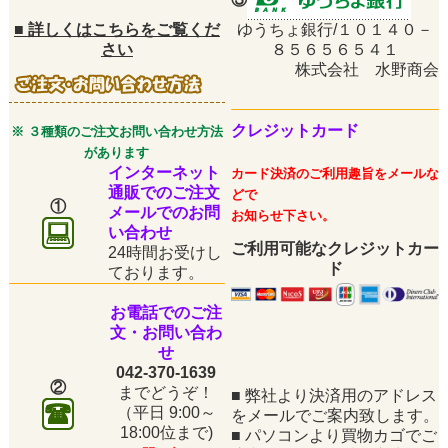
■
詳しくはこちらをご覧くだ
ゆうちょ銀行/１０１４０－
さい
８５６５６５４１
株式会社 水野商会
クレジットカード
※ ３種類のご注文お問い合わせ方法
があります
インターネット
カード決済のご利用趣旨をメールな
通販でのご注文
どで
①
メールでのお問
お知らせ下さい。
い合わせ
ご利用可能なクレジットカー
24時間お受けし
ド
ております。
お電話でのご注
文・お問い合わ
せ
042-370-1639
②
までどうぞ！
■
弊社より決済用のアドレス
（平日
9:00～
をメールでご案内致します。
18:00位まで)
■
パソコンより買物カゴでご