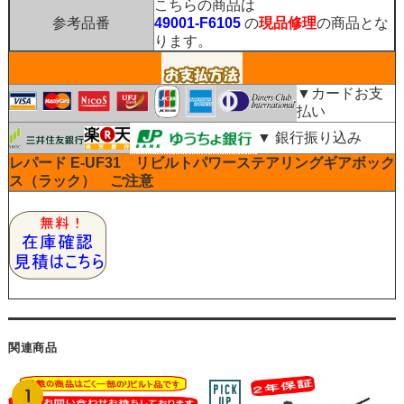
こちらの商品は
参考品番
49001-F6105
の
現品修理
の商品とな
ります。
▼カードお支
払い
▼ 銀行振り込み
レパード E-UF31 リビルトパワーステアリングギアボック
ス（ラック） ご注意
関連商品