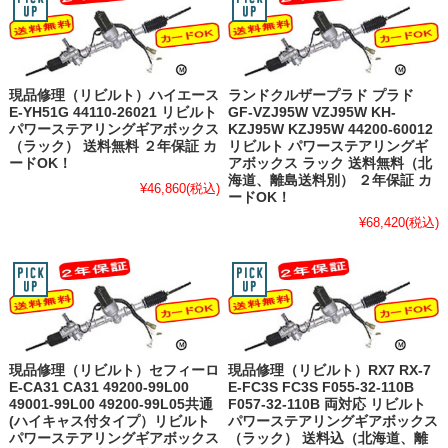
現品修理（リビルト）ハイエース
ランドクルザープラド プラド
E-YH51G 44110-26021 リビルト
GF-VZJ95W VZJ95W KH-
パワーステアリングギアボックス
KZJ95W KZJ95W 44200-60012
（ラック） 送料無料 ２年保証 カ
リビルト パワーステアリングギ
ードOK！
アボックス ラック 送料無料（北
海道、離島送料別） ２年保証 カ
¥46,860
(税込)
ードOK！
¥68,420
(税込)
現品修理（リビルト）セフィーロ
現品修理（リビルト）RX7 RX-7
E-CA31 CA31 49200-99L00
E-FC3S FC3S F055-32-110B
49001-99L00 49200-99L05共通
F057-32-110B 両対応 リビルト
(ハイキャス付タイプ）リビルト
パワーステアリングギアボックス
パワーステアリングギアボックス
（ラック） 送料込（北海道、離