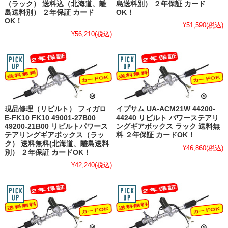
（ラック） 送料込（北海道、離
島送料別） ２年保証 カード
島送料別） ２年保証 カード
OK！
OK！
¥51,590
(税込)
¥56,210
(税込)
現品修理（リビルト） フィガロ
イプサム UA-ACM21W 44200-
E-FK10 FK10 49001-27B00
44240 リビルト パワーステアリ
49200-21B00 リビルトパワース
ングギアボックス ラック 送料無
テアリングギアボックス（ラッ
料 ２年保証 カードOK！
ク） 送料無料(北海道、離島送料
¥46,860
(税込)
別） ２年保証 カードOK！
¥42,240
(税込)