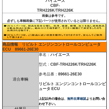
ハイエース
CBF-
TRH226K
/
TRH226K
画像は参考です。
必ずしも車輌画像に下記パーツが使用されているとは限りません。
商品情報
リビルト
エンジンコントロールコンピュータ
ECU
89661-26E30
車名：
ハイエース
型式：
CBF-TRH226K
/
TRH226K
参考品番：
89661-26E30
適合
車輌
リビルト
エンジンコントロールコンピ
ュータ
ECU
上記以外の場合は、
無料在庫確認
よりお問い合
わせ下さい。
付属品