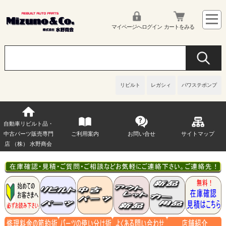
マイページへログイン
カートをみる
リビルト
レガシィ
パワステポンプ
自動車リビルト品・
中古パーツ販売専門
ご利用案内
お問い合せ
サイトマップ
店 （株） 水野商会