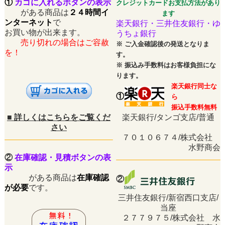
①
カゴに入れるボタンの表示
クレジットカードお支払方法があり
がある商品は
２４時間イ
ます
ンターネット
で
楽天銀行・三井住友銀行・ゆ
お買い物が出来ます。
うちょ銀行
売り切れの場合はご容赦
※
ご入金確認後の発送となりま
を！
す。
※
振込み手数料はお客様負担にな
ります。
楽天銀行同士な
①
ら
振込手数料無料
■
詳しくはこちらをご覧くだ
楽天銀行/タンゴ支店/普通
さい
７０１０６７４/株式会社
水野商会
②
在庫確認・見積ボタンの表
示
がある商品は
在庫確認
②
が必要
です。
三井住友銀行/新宿西口支店/
当座
２７７９７５/株式会社 水