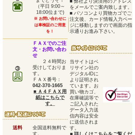
までどうぞ！
■
弊社より決済用のアドレス
（平日
9:00～
をメールでご案内致します。
18:00位まで)
■
パソコンより買物カゴでご
※ お問い合わせに
注文後、カード情報入力ペー
は車検証のご用意
ジに移動しますので画面の指
示通りお進み下さい。
を！
ＦＡＸでのご注
文・お問い合わ
せ
２４時間お
当サイトはベ
受けしておりま
リサイン社の
③
す。
デジタルIDに
ＦＡＸ番号：
より証明され
042-370-1665
ています。お
■
Ａ４ＦＡＸ用
買い物カゴ、
紙はこちらで
在庫確認等で
す。
ご記入された
データ入力送
信内容は安全
に送信されま
送料
全国送料無料で
す。
す。
■
詳しくはこちらをご覧くだ