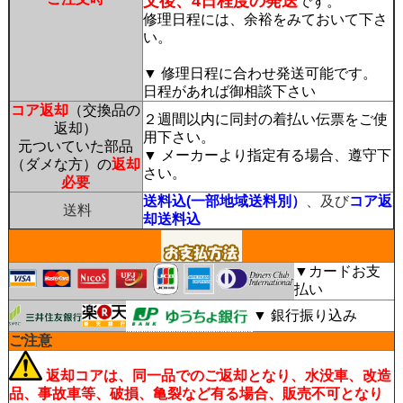
文後、4日程度の発送
です。
修理日程には、余裕をみておいて下さ
い。
▼ 修理日程に合わせ発送可能です。
日程があれば御相談下さい
コア返却
（交換品の
２週間以内に同封の着払い伝票をご使
返却）
用下さい。
元ついていた部品
▼ メーカーより指定有る場合、遵守下
（ダメな方）の
返却
さい。
必要
送料込(一部地域送料別）
、及び
コア返
送料
却送料込
▼カードお支
払い
▼ 銀行振り込み
ご注意
返却コアは、同一品でのご返却となり、水没車、改造
品、事故車等、破損、亀裂など有る場合、販売不可となり