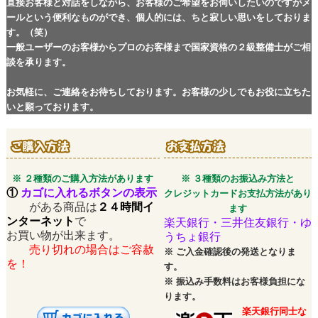
直接お客様と対話をしながら、お客様のご希望をお伺いしたいのですがメ
ールという便利なものができ、個人的には、ちと寂しい思いをしておりま
す。（笑）
一般ユーザーのお客様からプロのお客様まで国家資格の２級整備士がご相
談を承ります。
お気軽に、ご連絡をお待ちしております。お客様の少しでもお役に立ちた
いと願っております。
※ ２種類のご購入方法があります
※ ３種類のお振込み方法と
①
カゴに入れるボタンの表示
クレジットカードお支払方法があり
がある商品は
２４時間イ
ます
ンターネット
で
楽天銀行・三井住友銀行・ゆ
お買い物が出来ます。
うちょ銀行
売り切れの場合はご容赦
※
ご入金確認後の発送となりま
を！
す。
※
振込み手数料はお客様負担にな
ります。
楽天銀行同士な