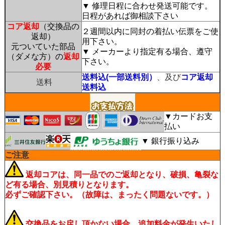
▼ 修理日程に合わせ発送可能です。
日程があれば御相談下さい
コア返却
（交換品の
２週間以内に同封の着払い伝票をご使
返却）
用下さい。
元ついていた部品
▼ メーカーより指定有る場合、遵守
（ダメな方）の
返却
下さい。
必要
送料込(一部送料別）
、及び
コア返却
送料
送料込
▼カードお支
払い
▼ 銀行振り込み
ご注意
返却コアは、同一品でのご返却となり、破損、亀裂な
ど有る場合、別見積りとなります。
必ずご確認下さい。（故障は、まったく問題ないです。）
交換品をお戻し頂かない場合、追加料金が発生いたし