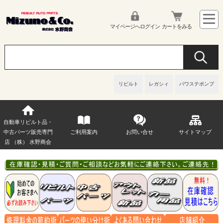
マイページへログイン
カートをみる
リビルト
レガシィ
パワステポンプ
自動車リビルト品・
中古パーツ販売専門
ご利用案内
お問い合せ
サイトマップ
店 （株） 水野商会