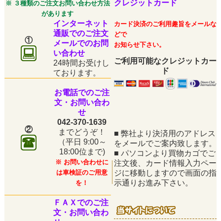
クレジットカード
※ ３種類のご注文お問い合わせ方法
があります
インターネット
カード決済のご利用趣旨をメールな
通販でのご注文
どで
①
メールでのお問
お知らせ下さい。
い合わせ
ご利用可能なクレジットカー
24時間お受けし
ド
ております。
お電話でのご注
文・お問い合わ
せ
042-370-1639
②
までどうぞ！
■
弊社より決済用のアドレス
（平日
9:00～
をメールでご案内致します。
18:00位まで)
■
パソコンより買物カゴでご
※ お問い合わせに
注文後、カード情報入力ペー
は車検証のご用意
ジに移動しますので画面の指
示通りお進み下さい。
を！
ＦＡＸでのご注
文・お問い合わ