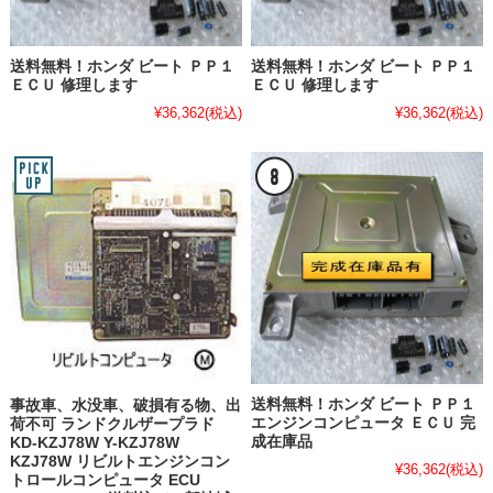
送料無料！ホンダ ビート ＰＰ１
送料無料！ホンダ ビート ＰＰ１
ＥＣＵ 修理します
ＥＣＵ 修理します
¥36,362
(税込)
¥36,362
(税込)
送料無料！ホンダ ビート ＰＰ１
事故車、水没車、破損有る物、出
エンジンコンピュータ ＥＣＵ 完
荷不可 ランドクルザープラド
成在庫品
KD-KZJ78W Y-KZJ78W
KZJ78W リビルトエンジンコン
¥36,362
(税込)
トロールコンピュータ ECU