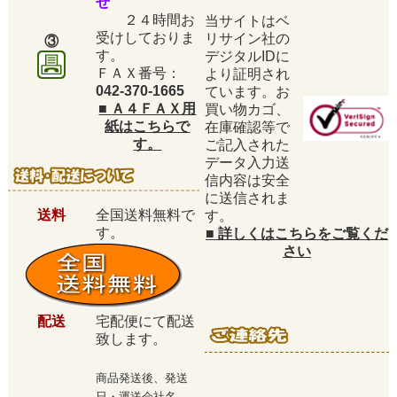
せ
２４時間お
当サイトはベ
受けしておりま
リサイン社の
③
す。
デジタルIDに
ＦＡＸ番号：
より証明され
042-370-1665
ています。お
■
Ａ４ＦＡＸ用
買い物カゴ、
紙はこちらで
在庫確認等で
す。
ご記入された
データ入力送
信内容は安全
に送信されま
送料
全国送料無料で
す。
す。
■
詳しくはこちらをご覧くだ
さい
配送
宅配便にて配送
致します。
商品発送後、発送
日・運送会社名