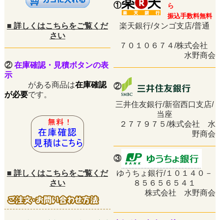
①
ら
振込手数料無料
■
詳しくはこちらをご覧くだ
楽天銀行/タンゴ支店/普通
さい
７０１０６７４/株式会社
水野商会
②
在庫確認・見積ボタンの表
示
がある商品は
在庫確認
②
が必要
です。
三井住友銀行/新宿西口支店/
当座
２７７９７５/株式会社 水
野商会
③
■
詳しくはこちらをご覧くだ
ゆうちょ銀行/１０１４０－
さい
８５６５６５４１
株式会社 水野商会