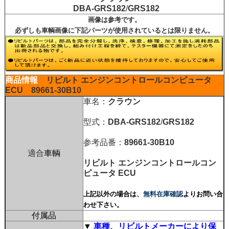
DBA-GRS182
/
GRS182
画像は参考です。
必ずしも車輌画像に下記パーツが使用されているとは限りません。
商品情報
リビルト エンジンコントロールコンピュータ
ECU
89661-30B10
車名：
クラウン
型式：
DBA-GRS182
/
GRS182
参考品番：
89661-30B10
適合
車輌
リビルト
エンジンコントロールコン
ピュータ
ECU
上記以外の場合は、
無料在庫確認
よりお問い合
わせ下さい。
付属品
▼
車種、リビルトメーカーにより保