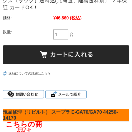
クス（ラック）送料込(北海道、離島送料別） ２年保
証 カードOK！
¥46,860
(税込)
価格:
数量:
台
返品についての詳細はこちら
現品修理（リビルト）
スープラ
E-GA70
/
GA70
44250-
14170
こちらの商
品は