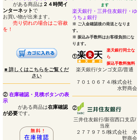
がある商品は
２４時間イ
ます
ンターネット
で
楽天銀行・三井住友銀行・ゆ
お買い物が出来ます。
うちょ銀行
売り切れの場合はご容赦
※
ご入金確認後の発送となりま
を！
す。
※
振込み手数料はお客様負担にな
ります。
楽天銀行同士な
①
ら
振込手数料無料
■
詳しくはこちらをご覧くだ
楽天銀行/タンゴ支店/普通
さい
７０１０６７４/株式会社
水野商会
②
在庫確認・見積ボタンの表
示
がある商品は
在庫確認
②
が必要
です。
三井住友銀行/新宿西口支店/
当座
２７７９７５/株式会社 水
野商会