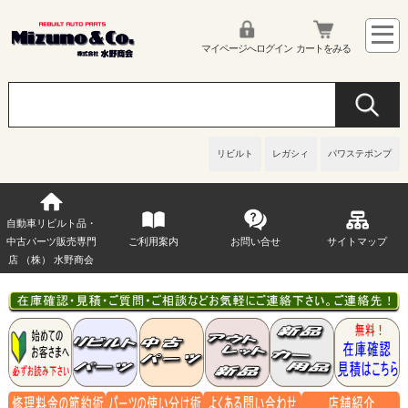
マイページへログイン
カートをみる
リビルト
レガシィ
パワステポンプ
自動車リビルト品・
中古パーツ販売専門
ご利用案内
お問い合せ
サイトマップ
店 （株） 水野商会