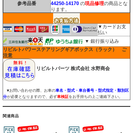
参考品番
44250-14170
の
現品修理
の商品とな
ります。
▼カードお支
払い
▼ 銀行振り込み
リビルトパワーステアリングギアボックス（ラック） ご
注意
リビルトパーツ
株式会社 水野商会
▼お問い合わせの際、お車の
車名・型式・車台番号・型式指定・類別区
分
が必要となりますので、必ず
車検証
をお手持ちの上ご連絡下さい。
関連商品