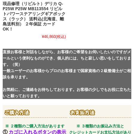
現品修理（リビルト）デリカ Q-
P25W P25W MB113554 リビル
トパワーステアリングギアボック
ス（ラック） 送料込(北海道、離
島送料別） ２年保証 カード
OK！
¥46,860
(税込)
直接お客様と対話をしながら、お客様のご希望をお伺いしたいのですがメ
ールという便利なものができ、個人的には、ちと寂しい思いをしておりま
す。（笑）
一般ユーザーのお客様からプロのお客様まで国家資格の２級整備士がご相
談を承ります。
お気軽に、ご連絡をお待ちしております。お客様の少しでもお役に立ちた
いと願っております。
※ ２種類のご購入方法があります
※ ３種類のお振込み方法と
①
カゴに入れるボタンの表示
クレジットカードお支払方法があり