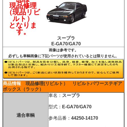
現品修理
（現品リビ
ルト）
となりま
す。
スープラ
E-GA70
/
GA70
画像は参考です。
必ずしも車輌画像に下記パーツが使用されているとは限りません。
商品情報
現品修理(リビルト）
リビルトパワーステギア
ボックス（ラック）
車名：
スープラ
型式：
E-GA70
/
GA70
適合車輌
参考品番：
44250-14170