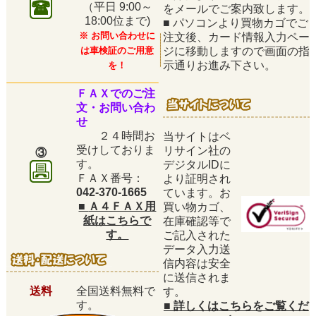
（平日
9:00～
をメールでご案内致します。
18:00位まで)
■
パソコンより買物カゴでご
※ お問い合わせに
注文後、カード情報入力ペー
は車検証のご用意
ジに移動しますので画面の指
示通りお進み下さい。
を！
ＦＡＸでのご注
文・お問い合わ
せ
２４時間お
当サイトはベ
受けしておりま
リサイン社の
③
す。
デジタルIDに
ＦＡＸ番号：
より証明され
042-370-1665
ています。お
■
Ａ４ＦＡＸ用
買い物カゴ、
紙はこちらで
在庫確認等で
す。
ご記入された
データ入力送
信内容は安全
に送信されま
送料
全国送料無料で
す。
す。
■
詳しくはこちらをご覧くだ