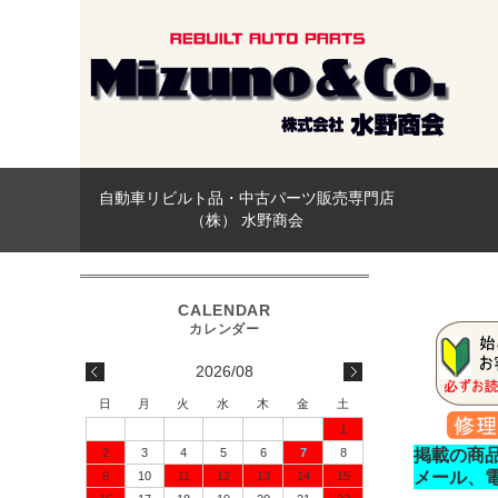
自動車リビルト品・中古パーツ販売専門店
（株） 水野商会
2026/08
日
月
火
水
木
金
土
1
2
3
4
5
6
7
8
掲載の商
メール、
9
10
11
12
13
14
15