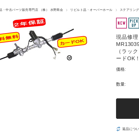
品・中古パーツ販売専門店 （株） 水野商会
リビルト品・オーバーホール
ステアリング
現品修理（
MR13
（ラック
ードOK
価格:
数量:
返品につ