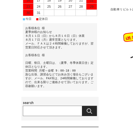
16
17
18
19
20
21
22
23
24
25
26
27
28
29
自動車リビルト
30
31
■
■
今日
定休日
お客様各位 様
夏季休暇のお知らせ
８月１１日（日）から８月１６日（日）休業
８月１７日（月）通常営業となります。
メール、ＦＡＸは２４時間稼働しておりますが、翌
営業日対応させて頂きます。
お客様各位 様
日曜、祭日、土曜日は、（夏季、冬季休業日含）定
休日となります。
営業時間 月曜～金曜 9：00-18：00
急な出張、講習会などでお休み頂く場合もございま
すが、メール、FAX等は、24時間稼働しております
ので、出来る限りご連絡させて頂いております。ご
容赦願います。