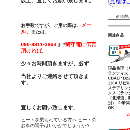
以上、宜しくお願い致します。
※お問い合
メー
お手数ですが、ご用の際は、
ル
、または、
関連商品
090-8811-3863
留守電に伝言
まで
頂ければ
、
少々お時間頂きますが、必ず
現品修理（
ランティス E
当社よりご連絡させて頂きま
CBAEP B22
す。
110A リ
ステアリン
クス（ラッ
（北海道、
別） ２年保
宜しくお願い致します
OK！
。
¥
ビートを乗られている方へ ビートの
お車の調子はいかがでしょうか？