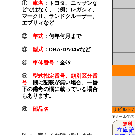
①
車名
：
トヨタ、ニッサンな
どではなく、（例）レガシィ、
マークⅡ、ランドクルーザー、
エブリィなど
②
年式
：
何年何月まで
③
型式
：
DBA-DA64Vなど
④
車体番号
：
全ｹﾀ
⑤
型式指定番号、類別区分番
号
：
欄に記載が無い場合、一番
下の備考の欄に載っている場合
もあります。
⑥
部品名
リビルト
▼メールで