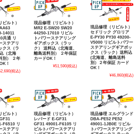
リビルト）
現品修理（リビルト）
現品修理（リビルト）
AA63
MR2 E-SW20 SW20
セドリック グロリア
0-14011
44250-17010 リビル
E-PY30 PY30 49200-
010共通 リ
トパワーステアリング
V5000 リビルトパワー
ーステアリ
ギアボックス（ラッ
ステアリングギアボッ
ックス（ラ
ク） 送料込（北海道、
クス（ラック）送料込
料込（北海
離島送料別） ２年保証
(北海道、離島送料
料別） ２年
カードOK！
別）２年保証 カード
OK！
¥51,590
(税込)
OK！
52,690
(税込)
¥46,860
(税込)
リビルト）
現品修理（リビルト）
現品修理 エルグランド
GF31
レパード E-GF31
DBA-PE52 PE52
1-F6510 リ
GF31 49001-F6105 リ
49001-1JB0E リビル
ーステアリ
ビルトパワーステアリ
トパワーステアリング