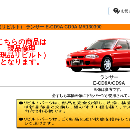
（リビルト）
ランサー
E-CD9A
CD9A
MR130390
こちらの商品は
現品修理
（現品リビルト）
となります。
ランサー
E-CD9A
/
CD9A
画像は参考です。
必ずしも車輌画像に下記パーツが使用されて