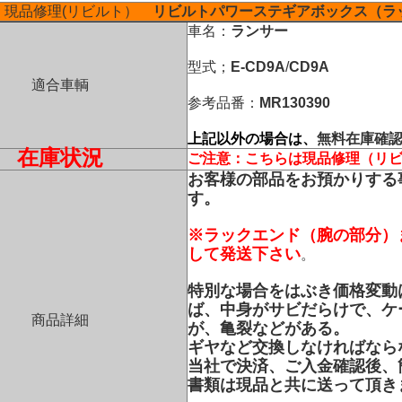
現品修理(リビルト）
リビルトパワーステギアボックス（ラ
車名：
ランサー
型式；
E-CD9A
/
CD9A
適合車輌
参考品番：
MR130390
上記以外の場合は、
無料在庫確
在庫状況
ご注意：こちらは現品修理（リ
お客様の部品をお預かりする
す。
※ラックエンド（腕の部分）
して発送下さい
。
特別な場合をはぶき価格変動
ば、中身がサビだらけで、ケ
商品詳細
が、亀裂などがある。
ギヤなど交換しなければなら
当社で決済、ご入金確認後、
書類は現品と共に送って頂き