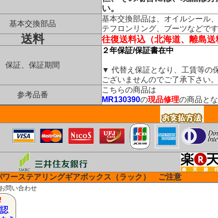
い。
基本交換部品は、オイルシール
基本交換部品
テフロンリング、ブーツなどで
送料
往復送料込（北海道、離島送
２年保証/保証書在中
保証、保証期間
▼ 代替え保証となり、工賃等の
ございませんのでご了承下さい
こちらの商品は
参考品番
MR130390
の
現品修理
の商品とな
パワーステアリングギアボックス（ラック） ご注意
のお問い合わせ