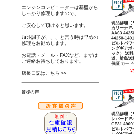
エンジンコンピューターは基盤から
しっかり修理しますので、
現品修理（
ご安心して頂けると思います。
カリーナ E-
AA63 4425
ﾁｮｯﾄ調子が、、、と言う時は早めの
44250-14
修理をお勧めします。
ビルトパワ
ングギアボ
ック） 送
お電話・メール・FAXなど、まずは
道、離島送
ご連絡お待ちしております。
保証 カード
¥
店長日記はこちら >>
皆様の声
現品修理（
レパード E-
GF31 4900
ビルトパワ