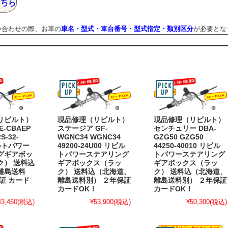
わせの際、お車の
車名・型式・車台番号・型式指定・類別区分
が必要とな
リビルト）
現品修理（リビルト）
現品修理（リビルト）
-CBAEP
ステージア GF-
センチュリー DBA-
S-32-
WGNC34 WGNC34
GZG50 GZG50
ビルトパワー
49200-24U00 リビル
44250-40010 リビル
グギアボッ
トパワーステアリング
トパワーステアリング
ク） 送料込
ギアボックス（ラッ
ギアボックス（ラッ
離島送料
ク） 送料込（北海道、
ク） 送料込（北海道、
証 カード
離島送料別） ２年保証
離島送料別） ２年保証
カードOK！
カードOK！
43,450
(税込)
¥53,900
(税込)
¥50,300
(税込)