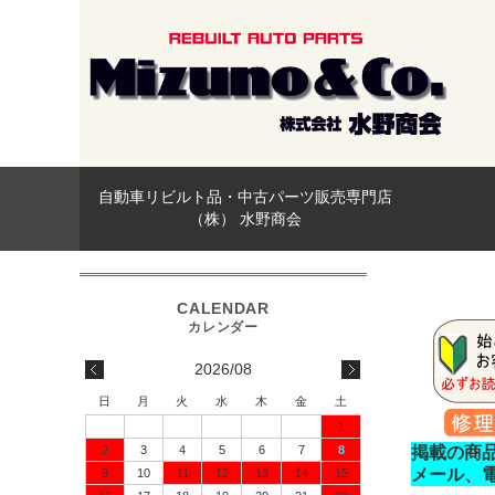
自動車リビルト品・中古パーツ販売専門店
（株） 水野商会
2026/08
日
月
火
水
木
金
土
1
2
3
4
5
6
7
8
掲載の商
メール、
9
10
11
12
13
14
15