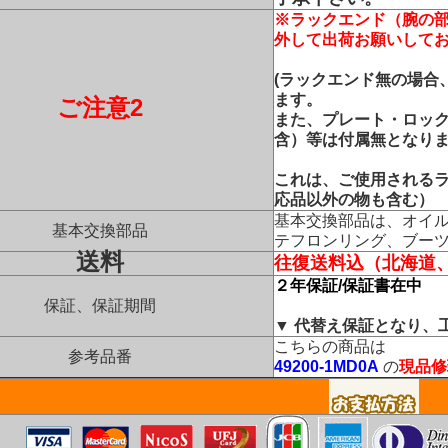
※ラックエンド（腕の
外して出荷お願いして
(ラックエンド無の場合
ます。
ご注意2
また、プレート・ロッ
含）等は付属無となり
これは、ご使用される
応品以外の物も含む）
基本交換部品は、オイ
基本交換部品
テフロンリング、ブー
送料
往復送料込（北海道
２年保証/保証書在中
保証、保証期間
▼ 代替え保証となり、
こちらの商品は
参考品番
49200-1MD0A
の
現品修