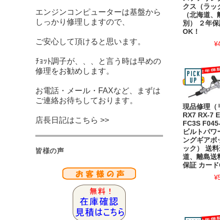
クス（ラッ
エンジンコンピューターは基盤から
（北海道、
しっかり修理しますので、
別） ２年保
OK！
ご安心して頂けると思います。
¥
ﾁｮｯﾄ調子が、、、と言う時は早めの
修理をお勧めします。
お電話・メール・FAXなど、まずは
ご連絡お待ちしております。
現品修理（
RX7 RX-7 
店長日記はこちら >>
FC3S F045
ビルトパワ
ングギアボ
ック） 送
皆様の声
道、離島送
保証 カード
¥