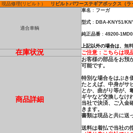
現品修理(リビルト）
リビルトパワーステギアボックス（ラ
車名
：
フーガ
型式
：
DBA-KNY51
/
KN
適合車輌
純正品番
：
49200-1MD
上記以外の場合は、
無
在庫状況
ご注意：こちらは現
お客様の部品をお預
可能です。
特別な場合をはぶき
たとえば、中身がサ
とか、曲がり等が、
ギヤなど交換しなけ
商品詳細
当社で決済、ご入金
きます。
書類は現品と共に送
送料は着払で当社の