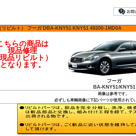
（リビルト）
フーガ
DBA-KNY51
KNY51
49200-1MD0A
こちらの商品は
現品修理
（現品リビルト）
となります。
フーガ
BA-KNY51
/
KNY51
画像は参考です。
必ずしも車輌画像に下記パーツが使用されて