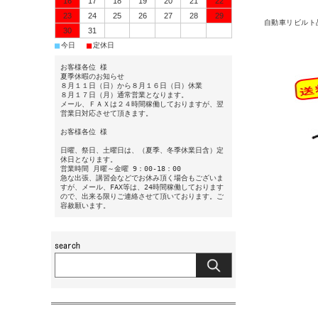
16
17
18
19
20
21
22
23
24
25
26
27
28
29
自動車リビルト
30
31
■
■
今日
定休日
お客様各位 様
夏季休暇のお知らせ
８月１１日（日）から８月１６日（日）休業
８月１７日（月）通常営業となります。
メール、ＦＡＸは２４時間稼働しておりますが、翌
営業日対応させて頂きます。
お客様各位 様
日曜、祭日、土曜日は、（夏季、冬季休業日含）定
休日となります。
営業時間 月曜～金曜 9：00-18：00
急な出張、講習会などでお休み頂く場合もございま
すが、メール、FAX等は、24時間稼働しております
ので、出来る限りご連絡させて頂いております。ご
容赦願います。