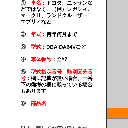
①
車名
：
トヨタ、ニッサンな
どではなく、（例）レガシィ、
マークⅡ、ランドクルーザー、
エブリィなど
②
年式
：
何年何月まで
③
型式
：
DBA-DA64Vなど
④
車体番号
：
全ｹﾀ
⑤
型式指定番号、類別区分番
号
：
欄に記載が無い場合、一番
下の備考の欄に載っている場合
もあります。
⑥
部品名