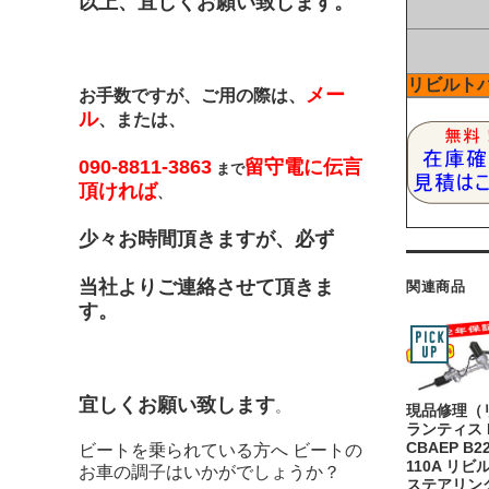
以上、宜しくお願い致します。
リビルト
メー
お手数ですが、ご用の際は、
ル
、または、
090-8811-3863
留守電に伝言
まで
頂ければ
、
少々お時間頂きますが、必ず
当社よりご連絡させて頂きま
関連商品
す。
宜しくお願い致します
。
現品修理（
ランティス E
CBAEP B22
ビートを乗られている方へ ビートの
110A リ
お車の調子はいかがでしょうか？
ステアリン