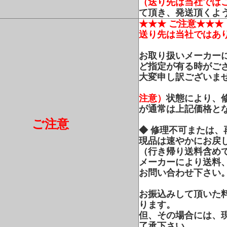
（送り先は当社では
て頂き、発送頂くよ
★★★ ご注意★★★
送り先は当社ではあ
お取り扱いメーカー
ど指定が有る時がご
大変申し訳ございま
注意）
状態により、
が通常は上記価格と
ご注意
◆ 修理不可または
現品は速やかにお戻
（行き帰り送料含め
メーカーにより送料
お問い合わせ下さい
お振込みして頂いた
ります。
但、その場合には、
了承下さい。