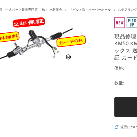
品・中古パーツ販売専門店 （株） 水野商会
リビルト品・オーバーホール
ステアリング
現品修理
KM50 
ックス 
証 カー
価格:
数量:
返品につ