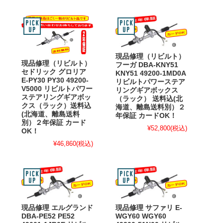
現品修理（リビルト）
現品修理（リビルト）
フーガ DBA-KNY51
セドリック グロリア
KNY51 49200-1MD0A
E-PY30 PY30 49200-
リビルトパワーステア
V5000 リビルトパワー
リングギアボックス
ステアリングギアボッ
（ラック） 送料込(北
クス（ラック）送料込
海道、離島送料別）２
(北海道、離島送料
年保証 カードOK！
別）２年保証 カード
¥52,800
(税込)
OK！
¥46,860
(税込)
現品修理 エルグランド
現品修理 サファリ E-
DBA-PE52 PE52
WGY60 WGY60