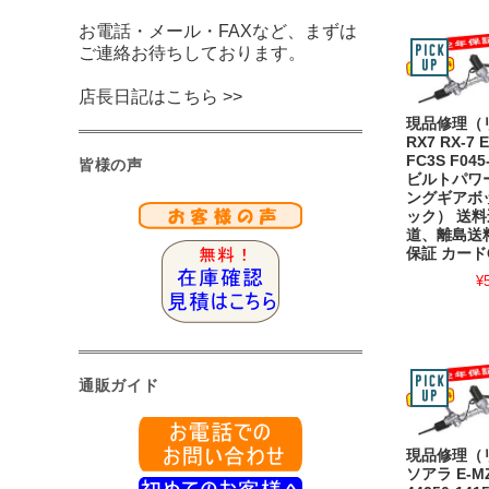
お電話・メール・FAXなど、まずは
ご連絡お待ちしております。
店長日記はこちら >>
現品修理（
RX7 RX-7 
FC3S F045
皆様の声
ビルトパワ
ングギアボ
ック） 送
道、離島送
保証 カード
¥
通販ガイド
現品修理（
ソアラ E-MZ