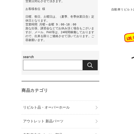
営業日対応させて頂きます。
お客様各位 様
自動車リビルト
日曜、祭日、土曜日は、（夏季、冬季休業日含）定
休日となります。
営業時間 月曜～金曜 9：00-18：00
急な出張、講習会などでお休み頂く場合もございま
すが、メール、FAX等は、24時間稼働しております
ので、出来る限りご連絡させて頂いております。ご
容赦願います。
商品カテゴリ
リビルト品・オーバーホール
アウトレット 新品パーツ