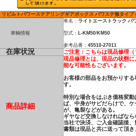
リビルトパワーステアリングギアボックス
パワステ無タイプ
車名：
ライトエーストラック
パ
車輌情報
型式：
L-KM50
/
KM50
参考品番：
45510-27011
在庫状況
ご注意：こちらは現品修理（
現品修理とは、現品の状態に
能な可能性もございます。
お客様の部品をお預かりする
す。
特別な場合をはぶき価格変動
ば、中身がサビだらけで、ケ
商品詳細
が、亀裂などがある。
ギヤなど交換しなければなら
当社で決済、ご入金確認後、
書類は現品と共に送って頂き