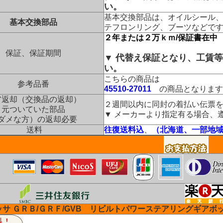
い。
基本交換部品は、オイルシール
基本交換部品
テフロンリング、ブーツなどで
２年または２万ｋｍ/保証書在中
保証、保証期間
▼ 代替え保証となり、工賃
い。
こちらの商品は
参考品番
45510-27011
の商品となります
ア返却（交換品の返却）
２週間以内に同封の着払い伝票
元ついていた部品
▼ メーカーより指定有る場合、
ダメな方）の返却必要
送料
往復送料込
、
（北海道、一部地
サ ＧＲＢ/ＧＲＦ/GVB リビルトパワーステアリングギアボ