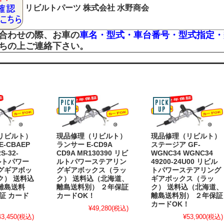
リビルトパーツ
株式会社 水野商会
合わせの際、お車の
車名・型式・車台番号・型式指定・
ちの上ご連絡下さい。
リビルト）
現品修理（リビルト）
現品修理（リビルト）
-CBAEP
ランサー E-CD9A
ステージア GF-
S-32-
CD9A MR130390 リビ
WGNC34 WGNC34
ビルトパワー
ルトパワーステアリン
49200-24U00 リビル
グギアボッ
グギアボックス（ラッ
トパワーステアリング
ク） 送料込
ク） 送料込（北海道、
ギアボックス（ラッ
離島送料
離島送料別） ２年保証
ク） 送料込（北海道、
証 カード
カードOK！
離島送料別） ２年保証
カードOK！
¥49,280
(税込)
43,450
(税込)
¥53,900
(税込)