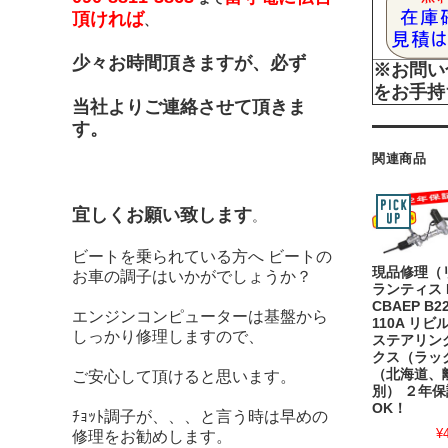
頂ければ
、
少々お時間頂きますが、必ず
※お問い
をお手持
当社よりご連絡させて頂きま
す。
関連商品
宜しくお願い致します
。
ビートを乗られている方へ ビートの
現品修理（
お車の調子はいかがでしょうか？
ランティス E
CBAEP B22
エンジンコンピューターは基盤から
110A リ
しっかり修理しますので、
ステアリン
クス（ラッ
（北海道、
ご安心して頂けると思います。
別） ２年保
OK！
ﾁｮｯﾄ調子が、、、と言う時は早めの
¥
修理をお勧めします。