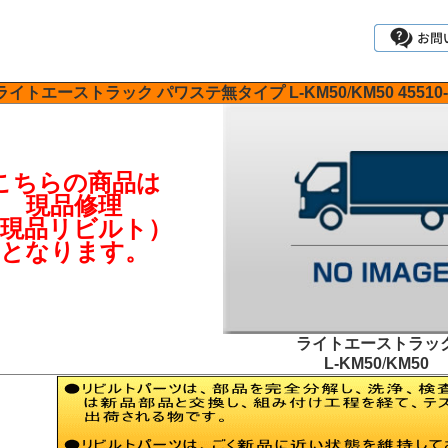
ライトエーストラック
パワステ無タイプ
L-KM50
/
KM50
45510
こちらの商品は
現品修理
（現品リビルト）
となります。
ライトエーストラッ
L-KM50
/
KM50