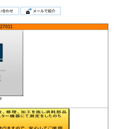
-27011
ク