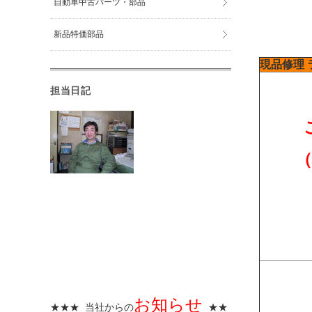
自動車中古パーツ・部品
新品特価部品
現品修理
担当日記
お知らせ
★★★ 当社からの
★★