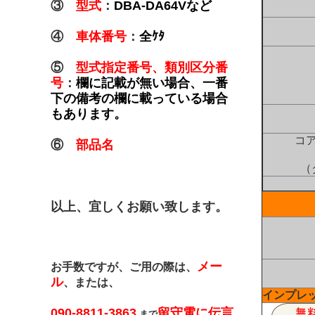
③
型式
：
DBA-DA64Vなど
④
車体番号
：
全ｹﾀ
⑤
型式指定番号、類別区分番
号
：
欄に記載が無い場合、一番
下の備考の欄に載っている場合
もあります。
コ
⑥
部品名
（
以上、宜しくお願い致します。
メー
お手数ですが、ご用の際は、
ル
、または、
インプレッ
090-8811-3863
留守電に伝言
まで